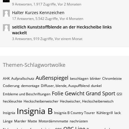
9 Antworten, 1.917 Zugriffe, Vor 2 Monaten
Halter Kurzes Kennzeichen
17 Antworten, 5.542 Zugriffe, Vor 4 Monaten
seitlich Kunststoffblende an der Heckscheibe links
wackelt
3 Antworten, 919 Zugriffe, Vor einem Monat
Themen-Schlagwortwolke
Außenspiegel
AHK
Aufprallschutz
beschlagen
blinker
Chromleiste
Codierung
demontage
Diffuser, blende, Auspuffblend
dunkel
Folie
Gewicht
Grand Sport
Embleme und Beschriftungen
GSI
heckleuchte
Heckscheibenwischer
Heckwischer, Heckscheibenwisch
Insignia B
Insignia
Insignia B Country Tourer
Kühlergrill
lack
Länge
Marder
Matte
Motordämmmatte
nachrüsten
OPC Line