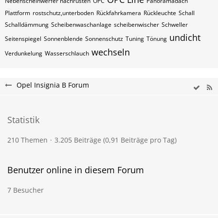
Nebenscheinwerfer nachrüsten
OPC
Panoramadach
Plattform
rostschutz,unterboden
Rückfahrkamera
Rückleuchte
Schall
Schalldämmung
Scheibenwaschanlage
scheibenwischer
Schweller
undicht
Seitenspiegel
Sonnenblende
Sonnenschutz
Tuning
Tönung
wechseln
Verdunkelung
Wasserschlauch
Opel Insignia B Forum
Statistik
210 Themen
3.205 Beiträge (0,91 Beiträge pro Tag)
Benutzer online in diesem Forum
7 Besucher