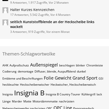
9 Antworten, 1.917 Zugriffe, Vor 2 Monaten
Halter Kurzes Kennzeichen
17 Antworten, 5.542 Zugriffe, Vor 4 Monaten
seitlich Kunststoffblende an der Heckscheibe links
wackelt
3 Antworten, 919 Zugriffe, Vor einem Monat
Themen-Schlagwortwolke
Außenspiegel
AHK
Aufprallschutz
beschlagen
blinker
Chromleiste
Codierung
demontage
Diffuser, blende, Auspuffblend
dunkel
Folie
Gewicht
Grand Sport
Embleme und Beschriftungen
GSI
heckleuchte
Heckscheibenwischer
Heckwischer, Heckscheibenwisch
Insignia B
Insignia
Insignia B Country Tourer
Kühlergrill
lack
Länge
Marder
Matte
Motordämmmatte
nachrüsten
OPC Line
Nebenscheinwerfer nachrüsten
OPC
Panoramadach