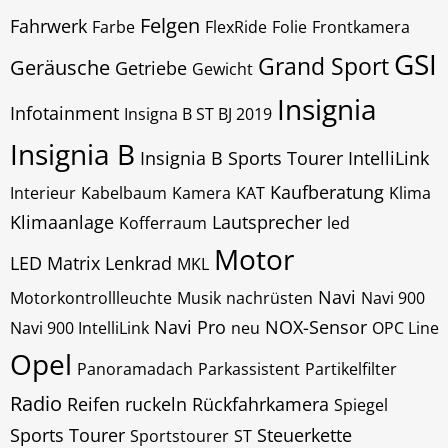
Felgen
Fahrwerk
Farbe
FlexRide
Folie
Frontkamera
GSI
Grand Sport
Geräusche
Getriebe
Gewicht
Insignia
Infotainment
Insigna B ST BJ 2019
Insignia B
Insignia B Sports Tourer
IntelliLink
Kaufberatung
Interieur
Kabelbaum
Kamera
KAT
Klima
Klimaanlage
Lautsprecher
Kofferraum
led
Motor
LED Matrix
Lenkrad
MKL
Navi
Motorkontrollleuchte
Musik
nachrüsten
Navi 900
Navi Pro
NOX-Sensor
Navi 900 IntelliLink
neu
OPC Line
Opel
Panoramadach
Parkassistent
Partikelfilter
Radio
Reifen
ruckeln
Rückfahrkamera
Spiegel
Sports Tourer
Steuerkette
Sportstourer
ST