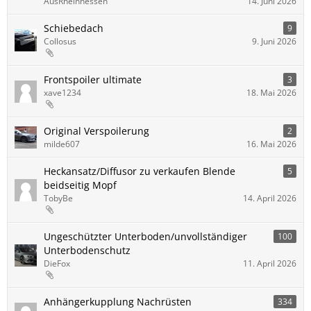
AusRheinhessen
14. Juni 2026
Schiebedach
9
Collosus
9. Juni 2026
Frontspoiler ultimate
3
xave1234
18. Mai 2026
Original Verspoilerung
2
milde607
16. Mai 2026
Heckansatz/Diffusor zu verkaufen Blende
5
beidseitig Mopf
TobyBe
14. April 2026
Ungeschützter Unterboden/unvollständiger
100
Unterbodenschutz
DieFox
11. April 2026
Anhängerkupplung Nachrüsten
334