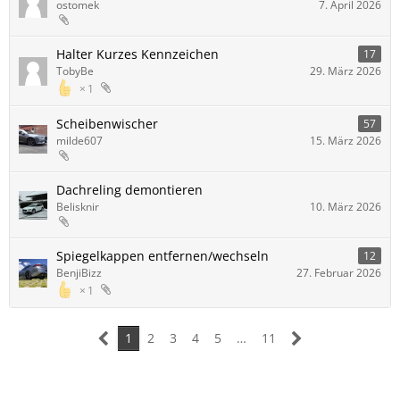
ostomek
7. April 2026
Halter Kurzes Kennzeichen
17
TobyBe
29. März 2026
1
Scheibenwischer
57
milde607
15. März 2026
Dachreling demontieren
Belisknir
10. März 2026
Spiegelkappen entfernen/wechseln
12
BenjiBizz
27. Februar 2026
1
1
2
3
4
5
…
11