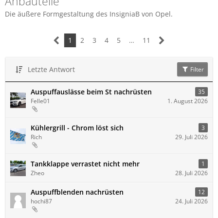
Anbauteile
Die äußere Formgestaltung des InsigniaB von Opel.
1
2
3
4
5
…
11
Letzte Antwort
Filter
Auspuffauslässe beim St nachrüsten
35
Felle01
1. August 2026
Kühlergrill - Chrom löst sich
3
Rich
29. Juli 2026
Tankklappe verrastet nicht mehr
1
Zheo
28. Juli 2026
Auspuffblenden nachrüsten
12
hochi87
24. Juli 2026