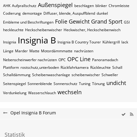
Außenspiegel
AHK
Aufprallschutz
beschlagen
blinker
Chromleiste
Codierung
demontage
Diffuser, blende, Auspuffblend
dunkel
Folie
Gewicht
Grand Sport
Embleme und Beschriftungen
GSI
heckleuchte
Heckscheibenwischer
Heckwischer, Heckscheibenwisch
Insignia B
Insignia
Insignia B Country Tourer
Kühlergrill
lack
Länge
Marder
Matte
Motordämmmatte
nachrüsten
OPC Line
Nebenscheinwerfer nachrüsten
OPC
Panoramadach
Plattform
rostschutz,unterboden
Rückfahrkamera
Rückleuchte
Schall
Schalldämmung
Scheibenwaschanlage
scheibenwischer
Schweller
undicht
Seitenspiegel
Sonnenblende
Sonnenschutz
Tuning
Tönung
wechseln
Verdunkelung
Wasserschlauch
Opel Insignia B Forum
Statistik