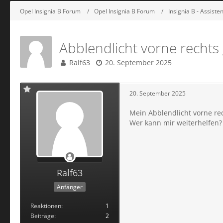
Opel Insignia B Forum
Opel Insignia B Forum
Insignia B - Assist
Abblendlicht vorne rechts 
Ralf63
20. September 2025
20. September 2025
Mein Abblendlicht vorne re
Wer kann mir weiterhelfen? 
Ralf63
Anfänger
Reaktionen
1
Beiträge
2