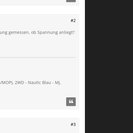
#2
rung gemessen, ob Spannung anliegt?
3/MOP), 2WD - Nautic Blau - Mj.
#3