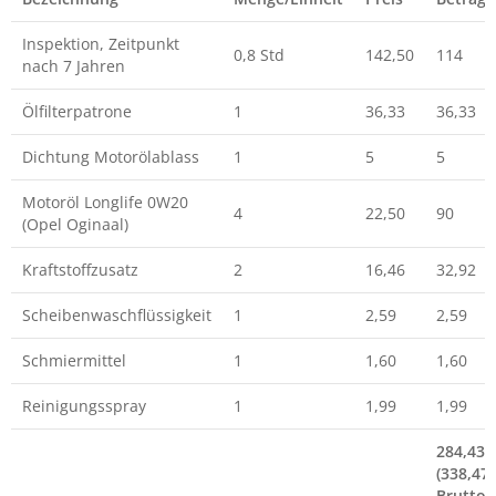
Inspektion, Zeitpunkt
0,8 Std
142,50
114
nach 7 Jahren
Ölfilterpatrone
1
36,33
36,33
Dichtung Motorölablass
1
5
5
Motoröl Longlife 0W20
4
22,50
90
(Opel Oginaal)
Kraftstoffzusatz
2
16,46
32,92
Scheibenwaschflüssigkeit
1
2,59
2,59
Schmiermittel
1
1,60
1,60
Reinigungsspray
1
1,99
1,99
284,43
(338,47
Brutto)