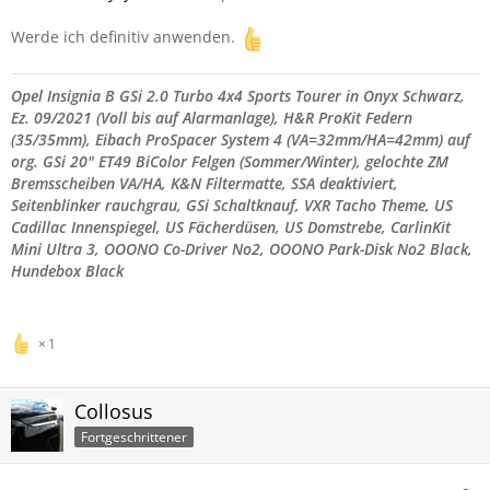
Werde ich definitiv anwenden.
Opel Insignia B GSi 2.0 Turbo 4x4 Sports Tourer in Onyx Schwarz,
Ez. 09/2021 (Voll bis auf Alarmanlage), H&R ProKit Federn
(35/35mm), Eibach ProSpacer System 4 (VA=32mm/
HA=42mm) auf
org. GSi 20" ET49 BiColor Felgen (Sommer/Winter), gelochte ZM
Bremsscheiben VA/HA, K&N Filtermatte, SSA deaktiviert,
Seitenblinker rauchgrau,
GSi Schaltknauf, VXR Tacho Theme,
US
Cadillac Innenspiegel,
US Fächerdüsen,
US Domstrebe,
CarlinKit
Mini Ultra 3, OOONO Co-Driver No2, OOONO Park-Disk No2 Black,
Hundebox Black
1
Collosus
Fortgeschrittener