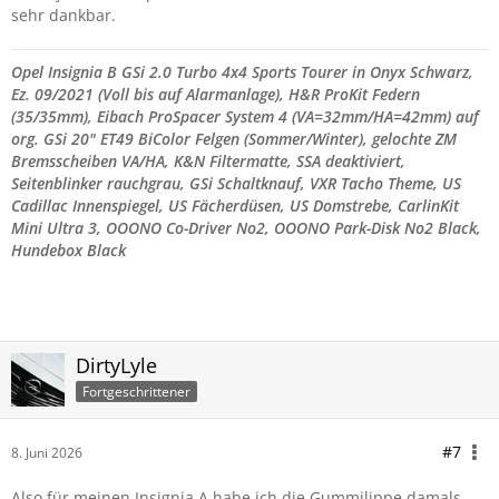
sehr dankbar.
Opel Insignia B GSi 2.0 Turbo 4x4 Sports Tourer in Onyx Schwarz,
Ez. 09/2021 (Voll bis auf Alarmanlage), H&R ProKit Federn
(35/35mm), Eibach ProSpacer System 4 (VA=32mm/
HA=42mm) auf
org. GSi 20" ET49 BiColor Felgen (Sommer/Winter), gelochte ZM
Bremsscheiben VA/HA, K&N Filtermatte, SSA deaktiviert,
Seitenblinker rauchgrau,
GSi Schaltknauf, VXR Tacho Theme,
US
Cadillac Innenspiegel,
US Fächerdüsen,
US Domstrebe,
CarlinKit
Mini Ultra 3, OOONO Co-Driver No2, OOONO Park-Disk No2 Black,
Hundebox Black
DirtyLyle
Fortgeschrittener
#7
8. Juni 2026
Also für meinen Insignia A habe ich die Gummilippe damals