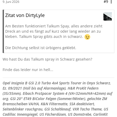
#9
9. Juni 2026
Zitat von DirtyLyle
Am Besten funktioniert Talkum Spay, alles andere zieht
Dreck an und es fängt auf kurz oder lang wieder an zu
kleben. Talkum Spray gibts auch in schwarz.
Die Dichtung selbst ist ürbigens geklebt.
Wo hast Du das Talkum spray in Schwarz gesehen?
Finde das leider nur in hell...
Opel Insignia B GSi 2.0 Turbo 4x4 Sports Tourer in Onyx Schwarz,
Ez. 09/2021 (Voll bis auf Alarmanlage), H&R ProKit Federn
(35/35mm), Eibach ProSpacer System 4 (VA=32mm/
HA=42mm) auf
org. GSi 20" ET49 BiColor Felgen (Sommer/Winter), gelochte ZM
Bremsscheiben VA/HA, K&N Filtermatte, SSA deaktiviert,
Seitenblinker rauchgrau,
GSi Schaltknauf, VXR Tacho Theme,
US
Cadillac Innenspiegel,
US Fächerdüsen,
US Domstrebe,
CarlinKit