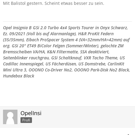
Mit Balistol gestern. Scheint etwas besser zu sein.
Opel Insignia B GSi 2.0 Turbo 4x4 Sports Tourer in Onyx Schwarz,
Ez. 09/2021 (Voll bis auf Alarmanlage), H&R ProKit Federn
(35/35mm), Eibach ProSpacer System 4 (VA=32mm/
HA=42mm) auf
org. GSi 20" ET49 BiColor Felgen (Sommer/Winter), gelochte ZM
Bremsscheiben VA/HA, K&N Filtermatte, SSA deaktiviert,
Seitenblinker rauchgrau,
GSi Schaltknauf, VXR Tacho Theme,
US
Cadillac Innenspiegel,
US Fächerdüsen,
US Domstrebe,
CarlinKit
Mini Ultra 3, OOONO Co-Driver No2, OOONO Park-Disk No2 Black,
Hundebox Black
OpelInsi
Profi