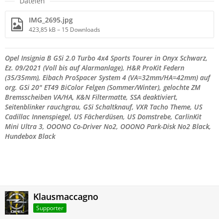
Dateien
IMG_2695.jpg
423,85 kB – 15 Downloads
Opel Insignia B GSi 2.0 Turbo 4x4 Sports Tourer in Onyx Schwarz,
Ez. 09/2021 (Voll bis auf Alarmanlage), H&R ProKit Federn
(35/35mm), Eibach ProSpacer System 4 (VA=32mm/
HA=42mm) auf
org. GSi 20" ET49 BiColor Felgen (Sommer/Winter), gelochte ZM
Bremsscheiben VA/HA, K&N Filtermatte, SSA deaktiviert,
Seitenblinker rauchgrau,
GSi Schaltknauf, VXR Tacho Theme,
US
Cadillac Innenspiegel,
US Fächerdüsen,
US Domstrebe,
CarlinKit
Mini Ultra 3, OOONO Co-Driver No2, OOONO Park-Disk No2 Black,
Hundebox Black
Klausmaccagno
Supporter